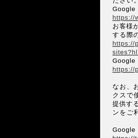
ださい
Goog
https:/
お客様が
する際の
https:/
sites?hl
Goog
https:/
なお、お
クスで使
提供する
ンをご
Goog