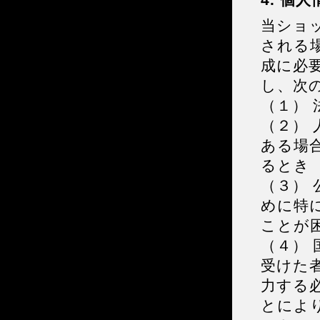
当ショ
される
成に必
し、次
（１）
（２）
ある場
るとき
（３）
めに特
ことが
（４）
受けた
力する
とによ