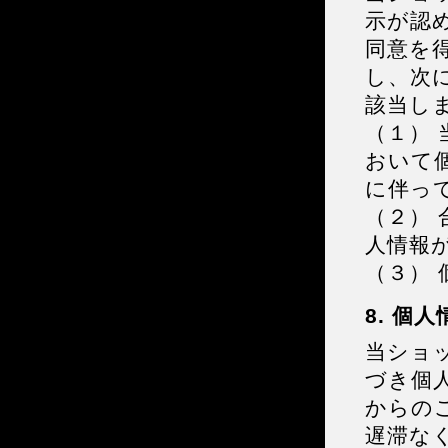
示が認
同意を
し、次
該当し
（１）
おいて
に伴っ
（２）
人情報
（３）
8. 個
当ショ
づき個
からの
遅滞な