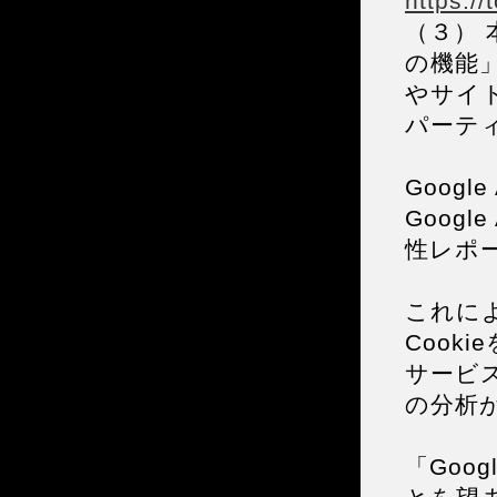
https:/
（３） 本
の機能
やサイト
パーティ
Googl
Goog
性レポ
これにより
Cook
サービ
の分析
「Goo