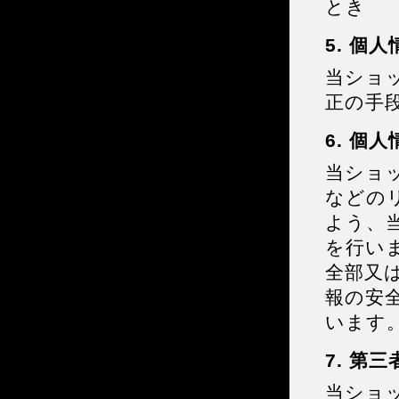
とき
5. 個
当ショ
正の手
6. 個
当ショ
などの
よう、
を行い
全部又
報の安
います
7. 第
当ショ