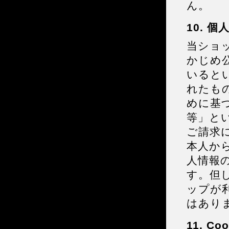
ん。
10. 
当ショ
かじめ
いると
れたも
めに基
等」と
ご請求
本人か
人情報
す。但
ップが
はあり
11. 