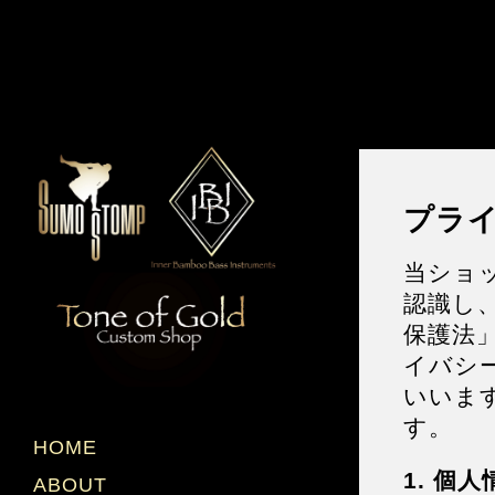
プラ
当ショ
認識し
保護法
イバシ
いいま
す。
HOME
1. 個
ABOUT