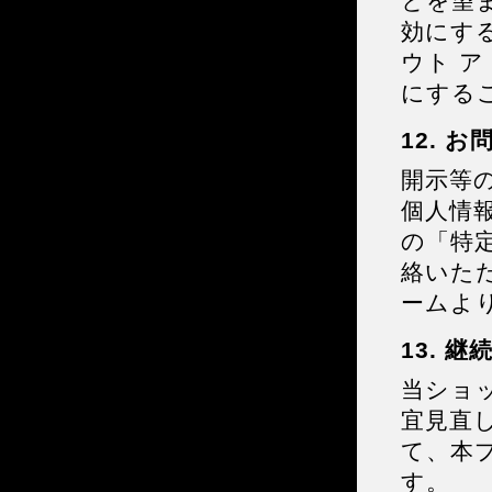
とを望
効にする
ウト 
にする
12. 
開示等
個人情
の「特
絡いた
ームよ
13. 
当ショ
宜見直
て、本
す。