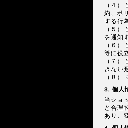
（４）
約、ポ
する行
（５）
を通知
（６）
等に役
（７）
きない
（８）
3. 個
当ショ
と合理
あり、
4. 個