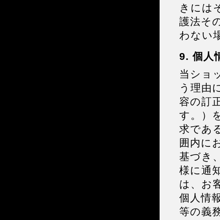
きには
護法そ
わない
9. 個
当ショ
う理由
容の訂
す。）
求であ
囲内に
基づき
様に通
は、お
個人情
等の義