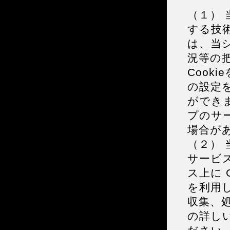
（１） 
する技
は、当
況等の
Cook
の設定を
ができま
プのサ
場合が
（２）
サービ
ス上に G
を利用し
収集、処
の詳し