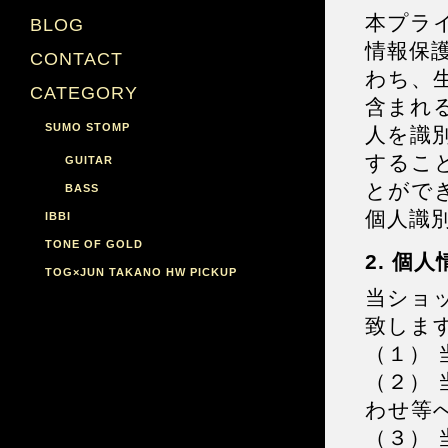
本プラ
BLOG
情報保
CONTACT
わち、
CATEGORY
含まれ
SUMO STOMP
人を識
するこ
GUITAR
とがで
BASS
個人識
IBBI
TONE OF GOLD
2. 個
TOG×JUN TAKANO HW PICKUP
当ショ
致しま
（１）
（２）
わせ等
（３）