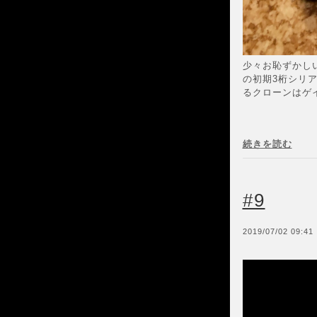
少々お恥ずかしい
の初期3桁シリ
るクローンはゲイ
続きを読む
#9
2019/07/02 09:41