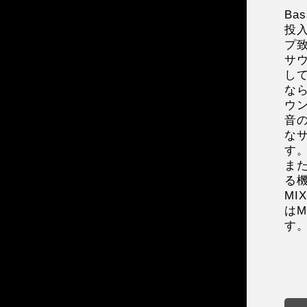
Ba
投入
プ
サ
し
な
ウ
音
な
す
また
る
M
はM
す