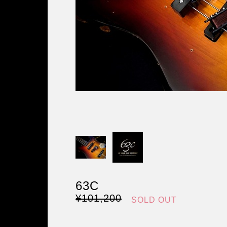
63C
¥101,200
SOLD OUT