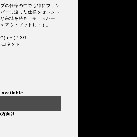
ップの仕様の中でも特にファン
ッパーに適した仕様をセレクト
かな高域を持ち、チョッパー、
ドをアウトプットします。
feet)7.3Ω
ルコネクト
 available
の方向け