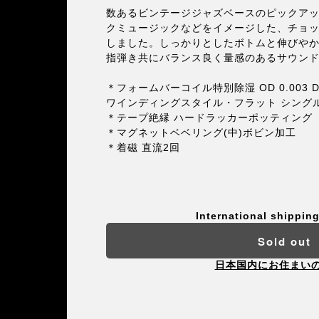
数あるビンテージジャズベースのピックア
クミュージックなどをイメージした、チョ
しました。しっかりとしたボトムと伸びや
指弾き共にバランス良く量感のあるサウン
＊フォームバーコイル特別除湿 OD 0.003 DC(
ワインディングスタイル・フラット シング
＊テープ絶縁 ハードラッカーポッティング
＊マグネットベベリング(中)ボビン加工
＊着磁 直流2回
International shipping
Sold out
日本国内にお住まい