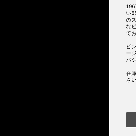
19
い
の
な
て
ビ
ー
パ
在
さ