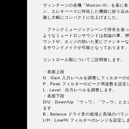
ヴィンテージの名機「Mutron-III」を基
ン、エレキベースに特化した機能に絞り込
施し大幅にコンパクトに仕上げました。
ファンクミュージックシーンで存在を放っ
ようなミュートロンサウンドは勿論の事、
ウンドや、エッジの効いた更にファンキー
るサウンドメイクが可能となっております
コントロール類についてご説明致します。
・表面上段
G : Gain 入力レベルを調整しフィルタ
P : Peak フィルターのピーク周波数を設定
L : Level 出力レベルを調整します。
・表面下段
D/U : Down/Up 「ウ→ワ」「ワ→ウ
ます
B : Balance ドライ音の低域と高域のバ
L/H : Low/Hi フィルターのレンジを設定