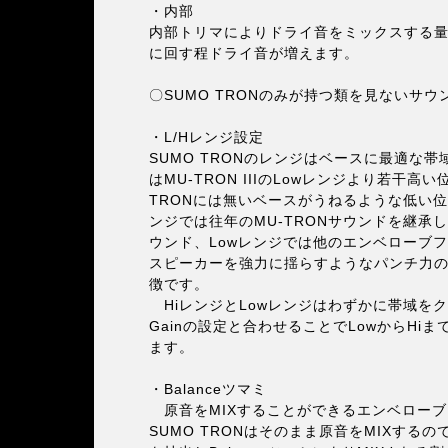
・内部
内部トリマによりドライ音をミックスする
に回す程ドライ音が増えます。
〇SUMO TRONのみが持つ類を見ないサ
・L/Hレンジ設定
SUMO TRONのレンジはベースに最適な帯
はMU-TRON IIIのLowレンジより若干高
TRONには無いベースがうねるような低い位
ンジでは往年のMU-TRONサウンドを継承
ウンド、Lowレンジでは他のエンベローブ
スピーカーを強力に揺らすようなパンチ力
徴です。
HiレンジとLowレンジはわずかに帯域を
Gainの設定と合わせることでLowからHi
ます。
・Balanceツマミ
原音をMIXすることができるエンベローブ
SUMO TRONはそのまま原音をMIXする