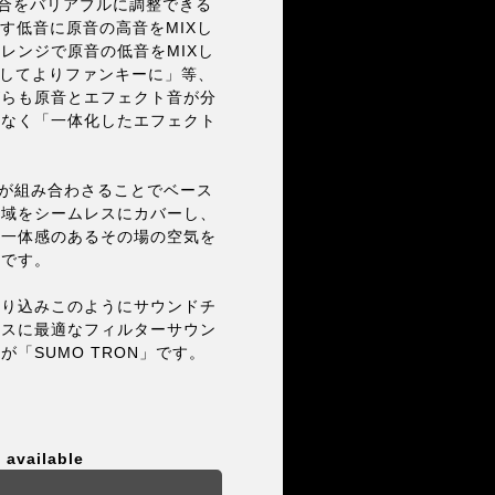
る割合をバリアブルに調整できる
す低音に原音の高音をMIXし
レンジで原音の低音をMIXし
Xしてよりファンキーに」等、
がらも原音とエフェクト音が分
はなく「一体化したエフェクト
ce」が組み合わさることでベース
帯域をシームレスにカバーし、
も一体感のあるその場の空気を
能です。
絞り込みこのようにサウンドチ
ースに最適なフィルターサウン
「SUMO TRON」です。
 available