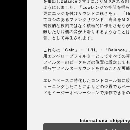
を抽出しBalanceツマミによりMIXされ
ようにしました。「Lowレンジで空間を揺ら
更にエッジを付けサウンドに鋭さを」、「Hi
てコシのあるファンクサウンド、高音をMI
補佐的な役割ではなく積極的に作用させな
離したり片側の音が上滑りするようなこと
音」として再生されます。
これらの「Gain」・「L/H」・「Balan
用エンベローブフィルターとしてすべての
フィルターのピークをどの位置に設定して
揺らすフィルターサウンドを作ることが可
エレキベースに特化したコントロール類に
ューニングしたことによりどの位置でもベ
ドをイージーオペレーションで操作できるのが
International shipping