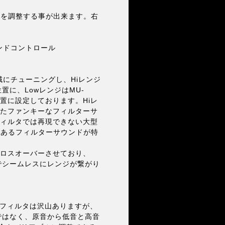
量を調整する事が出来ます。右
ウンドコントロール
域にチューニングし、Hiレンジ
い位置に、LowレンジはMU-
置に設定しております。Hiレ
したファンキーなフィルターサ
フィルタでは再現できない大型
のあるフィルターサウンドが特
クロスオーバーさせており、
までシームレスにレンジが繋がり
フィルタは沢山ありますが、
のではなく、原音から低音と高音